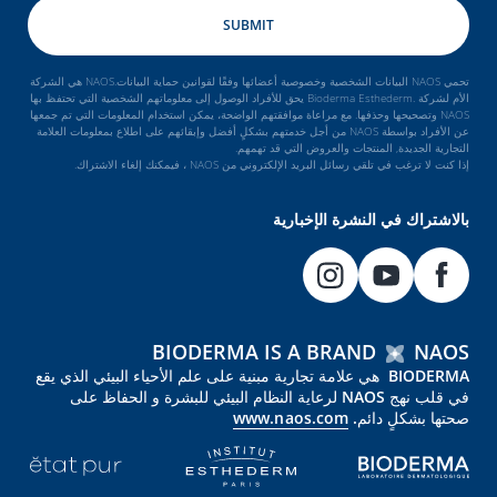
تحمي NAOS البيانات الشخصية وخصوصية أعضائها وفقًا لقوانين حماية البيانات.NAOS هي الشركة
الأم لشركة .Bioderma Esthederm يحق للأفراد الوصول إلى معلوماتهم الشخصية التي تحتفظ بها
NAOS وتصحيحها وحذفها. مع مراعاة موافقتهم الواضحة، يمكن استخدام المعلومات التي تم جمعها
عن الأفراد بواسطة NAOS من أجل خدمتهم بشكلٍ أفضل وإبقائهم على اطلاع بمعلومات العلامة
التجارية الجديدة, المنتجات والعروض التي قد تهمهم.
إذا كنت لا ترغب في تلقي رسائل البريد الإلكتروني من NAOS ، فيمكنك إلغاء الاشتراك.
بالاشتراك في النشرة الإخبارية
BIODERMA IS A BRAND
NAOS
BIODERMA هي علامة تجارية مبنية على علم الأحياء البيئي الذي يقع
في قلب نهج NAOS لرعاية النظام البيئي للبشرة و الحفاظ على
صحتها بشكلٍ دائم.
www.naos.com