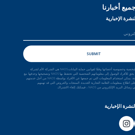
ميع أخبارنا
نشرة الإخبارية
تحمي NAOS البيانات الشخصية وخصوصية أعضائها وفقًا لقوانين حماية البيانات.NAOS هي الشركة الأم لشركة
.Bioderma Esthederm يحق للأفراد الوصول إلى معلوماتهم الشخصية التي تحتفظ بها NAOS وتصحيحها وحذفها. مع
مراعاة موافقتهم الواضحة، يمكن استخدام المعلومات التي تم جمعها عن الأفراد بواسطة NAOS من أجل خدمتهم
ى اطلاع بمعلومات العلامة التجارية الجديدة, المنتجات والعروض التي قد تهمهم.
د الإلكتروني من NAOS ، فيمكنك إلغاء الاشتراك.
نشرة الإخبارية