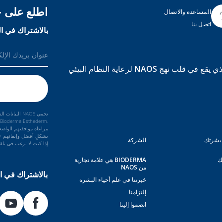
اطلع على ج
المساعدة والاتصال
اتصل بنا
بالاشتراك في ال
BIODERMA هي علامة تجارية مبنية على علم الأحياء البيئي الذي يقع في قلب نهج NAOS لرعاية النظام البيئي
بشكلٍ أفضل وإبقائهم عل
بشرتك
الشركة
إذا كنت لا ترغب في تلقي رسائل البري
ك
BIODERMA هي علامة تجارية
من NAOS
بالاشتراك في ال
خبرتنا في علم أحياء البشرة
إلتزامنا
انضموا إلينا