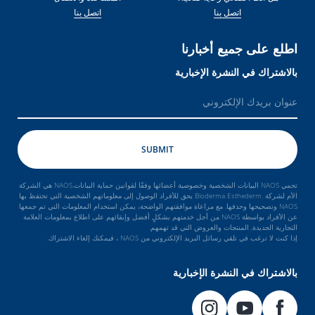
اتصل بنا
اتصل بنا
اطلع على جميع أخبارنا
بالاشتراك في النشرة الإخبارية
تحمي NAOS البيانات الشخصية وخصوصية أعضائها وفقًا لقوانين حماية البيانات.NAOS هي الشركة
الأم لشركة .Bioderma Esthederm يحق للأفراد الوصول إلى معلوماتهم الشخصية التي تحتفظ بها
NAOS وتصحيحها وحذفها. مع مراعاة موافقتهم الواضحة، يمكن استخدام المعلومات التي تم جمعها
عن الأفراد بواسطة NAOS من أجل خدمتهم بشكلٍ أفضل وإبقائهم على اطلاع بمعلومات العلامة
التجارية الجديدة, المنتجات والعروض التي قد تهمهم.
إذا كنت لا ترغب في تلقي رسائل البريد الإلكتروني من NAOS ، فيمكنك إلغاء الاشتراك.
بالاشتراك في النشرة الإخبارية