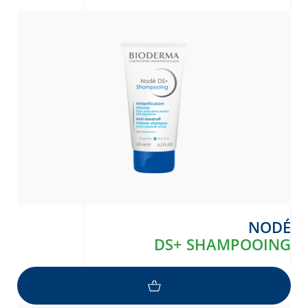
NODÉ
DS+ SHAMPOOING
Arabic
Engli