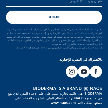
تحمي NAOS البيانات الشخصية وخصوصية أعضائها وفقًا لقوانين حماية البيانات.NAOS هي الشركة
الأم لشركة .Bioderma Esthederm يحق للأفراد الوصول إلى معلوماتهم الشخصية التي تحتفظ بها
NAOS وتصحيحها وحذفها. مع مراعاة موافقتهم الواضحة، يمكن استخدام المعلومات التي تم جمعها
عن الأفراد بواسطة NAOS من أجل خدمتهم بشكلٍ أفضل وإبقائهم على اطلاع بمعلومات العلامة
التجارية الجديدة, المنتجات والعروض التي قد تهمهم.
إذا كنت لا ترغب في تلقي رسائل البريد الإلكتروني من NAOS ، فيمكنك إلغاء الاشتراك.
بالاشتراك في النشرة الإخبارية
BIODERMA IS A BRAND
NAOS
BIODERMA هي علامة تجارية مبنية على علم الأحياء البيئي الذي يقع
في قلب نهج NAOS لرعاية النظام البيئي للبشرة و الحفاظ على
صحتها بشكلٍ دائم.
www.naos.com