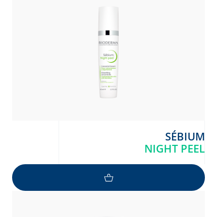
SÉBIUM
NIGHT PEEL
Arabic
Engli