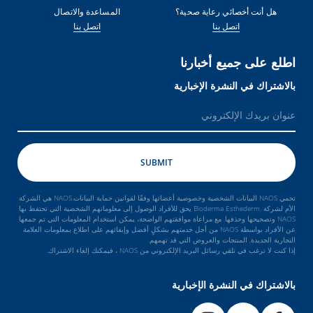
هل أنت أخصائي رعاية صحية؟
المساعدة والاتصال
اتصل بنا
اتصل بنا
اطلع على جميع أخبارنا
بالاشتراك في النشرة الإخبارية
تحمي NAOS البيانات الشخصية وخصوصية أعضائها وفقًا لقوانين حماية البيانات.NAOS هي الشركة
الأم لشركة .Bioderma Esthederm يحق للأفراد الوصول إلى معلوماتهم الشخصية التي تحتفظ بها
NAOS وتصحيحها وحذفها. مع مراعاة موافقتهم الواضحة، يمكن استخدام المعلومات التي تم جمعها
عن الأفراد بواسطة NAOS من أجل خدمتهم بشكلٍ أفضل وإبقائهم على اطلاع بمعلومات العلامة
التجارية الجديدة, المنتجات والعروض التي قد تهمهم.
إذا كنت لا ترغب في تلقي رسائل البريد الإلكتروني من NAOS ، فيمكنك إلغاء الاشتراك.
بالاشتراك في النشرة الإخبارية