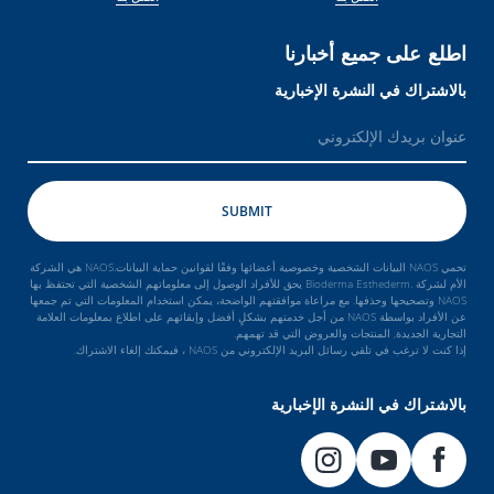
اطلع على جميع أخبارنا
بالاشتراك في النشرة الإخبارية
تحمي NAOS البيانات الشخصية وخصوصية أعضائها وفقًا لقوانين حماية البيانات.NAOS هي الشركة
الأم لشركة .Bioderma Esthederm يحق للأفراد الوصول إلى معلوماتهم الشخصية التي تحتفظ بها
NAOS وتصحيحها وحذفها. مع مراعاة موافقتهم الواضحة، يمكن استخدام المعلومات التي تم جمعها
عن الأفراد بواسطة NAOS من أجل خدمتهم بشكلٍ أفضل وإبقائهم على اطلاع بمعلومات العلامة
التجارية الجديدة, المنتجات والعروض التي قد تهمهم.
إذا كنت لا ترغب في تلقي رسائل البريد الإلكتروني من NAOS ، فيمكنك إلغاء الاشتراك.
بالاشتراك في النشرة الإخبارية