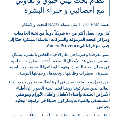
مع أخصائيي و خبراء البشرة
تعتمد BIODERMA على شبكة NAOS للبحث والابتكار.
كل يوم ، يعمل أكثر من ٨٠ شريكاً دولياً من نخبة الجامعات
ومراكز البحث المرموقة والشركات الناشئة المبتكرة جنبًا إلى
جنب مع فرقنا فيAix-en-Provence.
تنمو معرفتنا وخبرتنا في علم الأحياء الخاص بالبشرة بشكلٍ
مستمر بفضل هذا الإتصال المنتظم بأحدث التطورات العلمية
في مجال صحة البشرة، وفهمنا لوظائفها الصحية ، وحساسية
البشرة ، اضطراب وظائفها ، وتجددها ، وحمايتها اليومية.
نحن نعمل مع المتخصصين في الرعاية الصحية من جميع أنحاء
العالم الذين يشاركوننا رؤيتنا لعلم البيئة الحيوي.
إن أطباء
الأمراض الجلدية وأطباء الأطفال وأطباء الأورام وموظفي
المستشفى والصيادلة يشاركون جميعًا في برامجنا البحثية
بحماس.
معًا ، نعمل بنفس النهج ، نحاول فهم أصول مشاكل البشرة