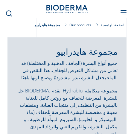
Skip
to
main
content
الصفحة الرئيسية
Our products
مجموعة هايدرابيو
مجموعة هايدرابيو
جميع أنواع البشرة (الجافة ، الدهنية و المختلطة) قد
تعاني من مشاكل التعرض للجفاف. هذا النقص في
الماء يجعل البشرة تبدو مشدودةً ويصبح لونها باهتًا.
حل BIODERMA: تقدم Hydrabio, مجموعة متكاملة
للبشرة المعرضة للجفاف مع روتين كامل للعناية
بالبشرة من التنظيف إلى منتجات العناية. ومنظفات
معينة و مخصصة للبشرة المعرضة للجفاف (ماء
الميسيلار و الحليب) ،السيروم المولِّد للرطوبة ، و
مكمل البشرة ، والكريم الغني والرذاذ المهدئ ...
اختر روتينك!