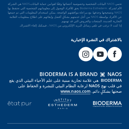
تحمي NAOS البيانات الشخصية وخصوصية أعضائها وفقًا لقوانين حماية البيانات.NAOS هي الشركة
الأم لشركة .Bioderma Esthederm يحق للأفراد الوصول إلى معلوماتهم الشخصية التي تحتفظ بها
NAOS وتصحيحها وحذفها. مع مراعاة موافقتهم الواضحة، يمكن استخدام المعلومات التي تم جمعها
عن الأفراد بواسطة NAOS من أجل خدمتهم بشكلٍ أفضل وإبقائهم على اطلاع بمعلومات العلامة
التجارية الجديدة, المنتجات والعروض التي قد تهمهم.
إذا كنت لا ترغب في تلقي رسائل البريد الإلكتروني من NAOS ، فيمكنك إلغاء الاشتراك.
بالاشتراك في النشرة الإخبارية
BIODERMA IS A BRAND
NAOS
BIODERMA هي علامة تجارية مبنية على علم الأحياء البيئي الذي يقع
في قلب نهج NAOS لرعاية النظام البيئي للبشرة و الحفاظ على
صحتها بشكلٍ دائم.
www.naos.com