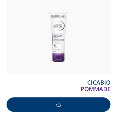
CICABIO
POMMADE
Arabic
Engli