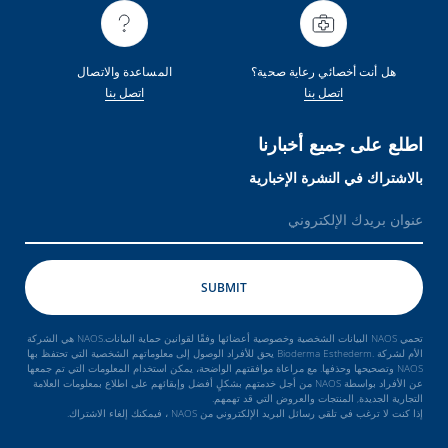
هل أنت أخصائي رعاية صحية؟
المساعدة والاتصال
اتصل بنا
اتصل بنا
اطلع على جميع أخبارنا
بالاشتراك في النشرة الإخبارية
تحمي NAOS البيانات الشخصية وخصوصية أعضائها وفقًا لقوانين حماية البيانات.NAOS هي الشركة
الأم لشركة .Bioderma Esthederm يحق للأفراد الوصول إلى معلوماتهم الشخصية التي تحتفظ بها
NAOS وتصحيحها وحذفها. مع مراعاة موافقتهم الواضحة، يمكن استخدام المعلومات التي تم جمعها
عن الأفراد بواسطة NAOS من أجل خدمتهم بشكلٍ أفضل وإبقائهم على اطلاع بمعلومات العلامة
التجارية الجديدة, المنتجات والعروض التي قد تهمهم.
إذا كنت لا ترغب في تلقي رسائل البريد الإلكتروني من NAOS ، فيمكنك إلغاء الاشتراك.