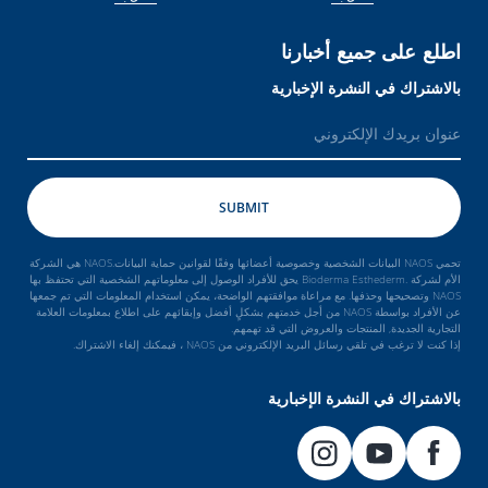
اطلع على جميع أخبارنا
بالاشتراك في النشرة الإخبارية
تحمي NAOS البيانات الشخصية وخصوصية أعضائها وفقًا لقوانين حماية البيانات.NAOS هي الشركة
الأم لشركة .Bioderma Esthederm يحق للأفراد الوصول إلى معلوماتهم الشخصية التي تحتفظ بها
NAOS وتصحيحها وحذفها. مع مراعاة موافقتهم الواضحة، يمكن استخدام المعلومات التي تم جمعها
عن الأفراد بواسطة NAOS من أجل خدمتهم بشكلٍ أفضل وإبقائهم على اطلاع بمعلومات العلامة
التجارية الجديدة, المنتجات والعروض التي قد تهمهم.
إذا كنت لا ترغب في تلقي رسائل البريد الإلكتروني من NAOS ، فيمكنك إلغاء الاشتراك.
بالاشتراك في النشرة الإخبارية