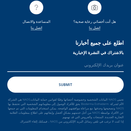
هل أنت أخصائي رعاية صحية؟
المساعدة والاتصال
اتصل بنا
اتصل بنا
اطلع على جميع أخبارنا
بالاشتراك في النشرة الإخبارية
تحمي NAOS البيانات الشخصية وخصوصية أعضائها وفقًا لقوانين حماية البيانات.NAOS هي الشركة
الأم لشركة .Bioderma Esthederm يحق للأفراد الوصول إلى معلوماتهم الشخصية التي تحتفظ بها
NAOS وتصحيحها وحذفها. مع مراعاة موافقتهم الواضحة، يمكن استخدام المعلومات التي تم جمعها
عن الأفراد بواسطة NAOS من أجل خدمتهم بشكلٍ أفضل وإبقائهم على اطلاع بمعلومات العلامة
التجارية الجديدة, المنتجات والعروض التي قد تهمهم.
إذا كنت لا ترغب في تلقي رسائل البريد الإلكتروني من NAOS ، فيمكنك إلغاء الاشتراك.