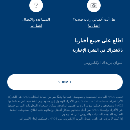
هل أنت أخصائي رعاية صحية؟
المساعدة والاتصال
اتصل بنا
اتصل بنا
اطلع على جميع أخبارنا
بالاشتراك في النشرة الإخبارية
تحمي NAOS البيانات الشخصية وخصوصية أعضائها وفقًا لقوانين حماية البيانات.NAOS هي الشركة
الأم لشركة .Bioderma Esthederm يحق للأفراد الوصول إلى معلوماتهم الشخصية التي تحتفظ بها
NAOS وتصحيحها وحذفها. مع مراعاة موافقتهم الواضحة، يمكن استخدام المعلومات التي تم جمعها
عن الأفراد بواسطة NAOS من أجل خدمتهم بشكلٍ أفضل وإبقائهم على اطلاع بمعلومات العلامة
التجارية الجديدة, المنتجات والعروض التي قد تهمهم.
إذا كنت لا ترغب في تلقي رسائل البريد الإلكتروني من NAOS ، فيمكنك إلغاء الاشتراك.