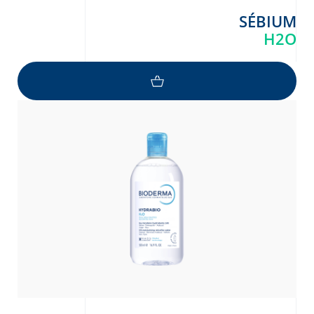
SÉBIUM
H2O