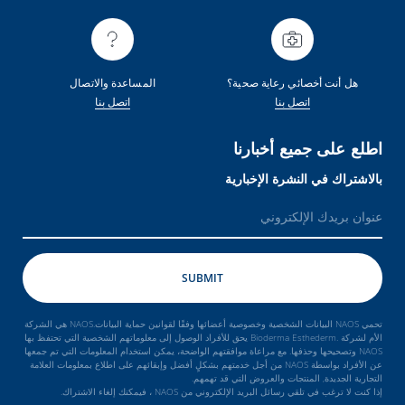
هل أنت أخصائي رعاية صحية؟
المساعدة والاتصال
اتصل بنا
اتصل بنا
اطلع على جميع أخبارنا
بالاشتراك في النشرة الإخبارية
تحمي NAOS البيانات الشخصية وخصوصية أعضائها وفقًا لقوانين حماية البيانات.NAOS هي الشركة
الأم لشركة .Bioderma Esthederm يحق للأفراد الوصول إلى معلوماتهم الشخصية التي تحتفظ بها
NAOS وتصحيحها وحذفها. مع مراعاة موافقتهم الواضحة، يمكن استخدام المعلومات التي تم جمعها
عن الأفراد بواسطة NAOS من أجل خدمتهم بشكلٍ أفضل وإبقائهم على اطلاع بمعلومات العلامة
التجارية الجديدة, المنتجات والعروض التي قد تهمهم.
إذا كنت لا ترغب في تلقي رسائل البريد الإلكتروني من NAOS ، فيمكنك إلغاء الاشتراك.