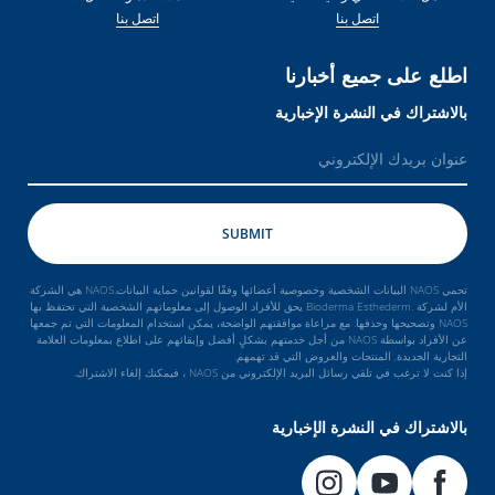
اتصل بنا
اتصل بنا
اطلع على جميع أخبارنا
بالاشتراك في النشرة الإخبارية
تحمي NAOS البيانات الشخصية وخصوصية أعضائها وفقًا لقوانين حماية البيانات.NAOS هي الشركة
الأم لشركة .Bioderma Esthederm يحق للأفراد الوصول إلى معلوماتهم الشخصية التي تحتفظ بها
NAOS وتصحيحها وحذفها. مع مراعاة موافقتهم الواضحة، يمكن استخدام المعلومات التي تم جمعها
عن الأفراد بواسطة NAOS من أجل خدمتهم بشكلٍ أفضل وإبقائهم على اطلاع بمعلومات العلامة
التجارية الجديدة, المنتجات والعروض التي قد تهمهم.
إذا كنت لا ترغب في تلقي رسائل البريد الإلكتروني من NAOS ، فيمكنك إلغاء الاشتراك.
بالاشتراك في النشرة الإخبارية