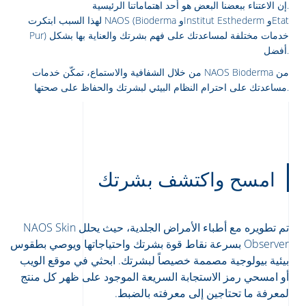
إن الاعتناء ببعضنا البعض هو أحد اهتماماتنا الرئيسية.
لهذا السبب ابتكرت NAOS (Bioderma وInstitut Esthederm وEtat
Pur) خدمات مختلفة لمساعدتك على فهم بشرتك والعناية بها بشكل
أفضل.
من خلال الشفافية والاستماع، تمكّن خدمات NAOS Bioderma من
مساعدتك على احترام النظام البيئي لبشرتك والحفاظ على صحتها.
امسح واكتشف بشرتك
تم تطويره مع أطباء الأمراض الجلدية، حيث يحلل NAOS Skin
Arabic
Engli
Observer بسرعة نقاط قوة بشرتك واحتياجاتها ويوصي بطقوس
بيئية بيولوجية مصممة خصيصاً لبشرتك. ابحثي في موقع الويب
أو امسحي رمز الاستجابة السريعة الموجود على ظهر كل منتج
لمعرفة ما تحتاجين إلى معرفته بالضبط.