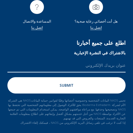
هل أنت أخصائي رعاية صحية؟
المساعدة والاتصال
اتصل بنا
اتصل بنا
اطلع على جميع أخبارنا
بالاشتراك في النشرة الإخبارية
تحمي NAOS البيانات الشخصية وخصوصية أعضائها وفقًا لقوانين حماية البيانات.NAOS هي الشركة
الأم لشركة .Bioderma Esthederm يحق للأفراد الوصول إلى معلوماتهم الشخصية التي تحتفظ بها
NAOS وتصحيحها وحذفها. مع مراعاة موافقتهم الواضحة، يمكن استخدام المعلومات التي تم جمعها
عن الأفراد بواسطة NAOS من أجل خدمتهم بشكلٍ أفضل وإبقائهم على اطلاع بمعلومات العلامة
التجارية الجديدة, المنتجات والعروض التي قد تهمهم.
إذا كنت لا ترغب في تلقي رسائل البريد الإلكتروني من NAOS ، فيمكنك إلغاء الاشتراك.