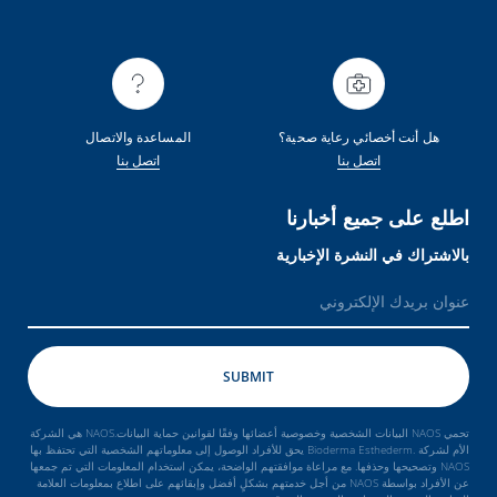
هل أنت أخصائي رعاية صحية؟
المساعدة والاتصال
اتصل بنا
اتصل بنا
اطلع على جميع أخبارنا
بالاشتراك في النشرة الإخبارية
تحمي NAOS البيانات الشخصية وخصوصية أعضائها وفقًا لقوانين حماية البيانات.NAOS هي الشركة
الأم لشركة .Bioderma Esthederm يحق للأفراد الوصول إلى معلوماتهم الشخصية التي تحتفظ بها
NAOS وتصحيحها وحذفها. مع مراعاة موافقتهم الواضحة، يمكن استخدام المعلومات التي تم جمعها
عن الأفراد بواسطة NAOS من أجل خدمتهم بشكلٍ أفضل وإبقائهم على اطلاع بمعلومات العلامة