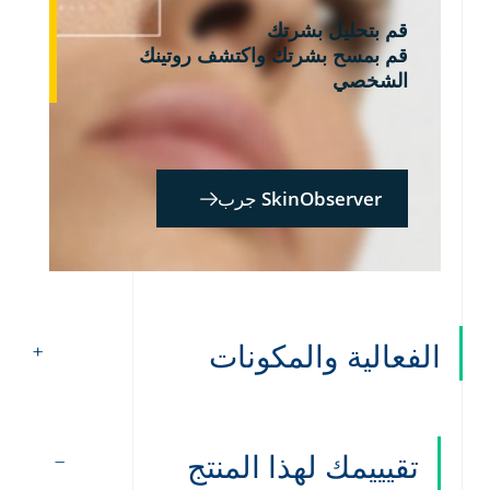
قم بتحليل بشرتك
قم بمسح بشرتك واكتشف روتينك
الشخصي
SkinObserver جرب
الفعالية والمكونات
تقيييمك لهذا المنتج