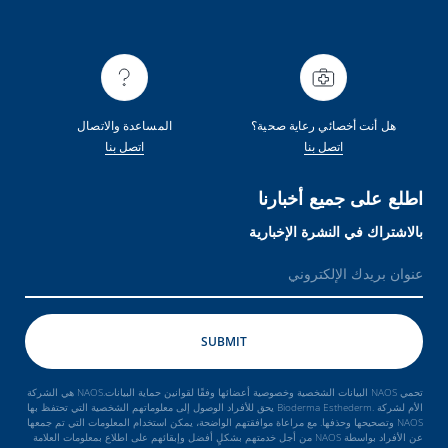
هل أنت أخصائي رعاية صحية؟
المساعدة والاتصال
اتصل بنا
اتصل بنا
اطلع على جميع أخبارنا
بالاشتراك في النشرة الإخبارية
تحمي NAOS البيانات الشخصية وخصوصية أعضائها وفقًا لقوانين حماية البيانات.NAOS هي الشركة
الأم لشركة .Bioderma Esthederm يحق للأفراد الوصول إلى معلوماتهم الشخصية التي تحتفظ بها
NAOS وتصحيحها وحذفها. مع مراعاة موافقتهم الواضحة، يمكن استخدام المعلومات التي تم جمعها
عن الأفراد بواسطة NAOS من أجل خدمتهم بشكلٍ أفضل وإبقائهم على اطلاع بمعلومات العلامة