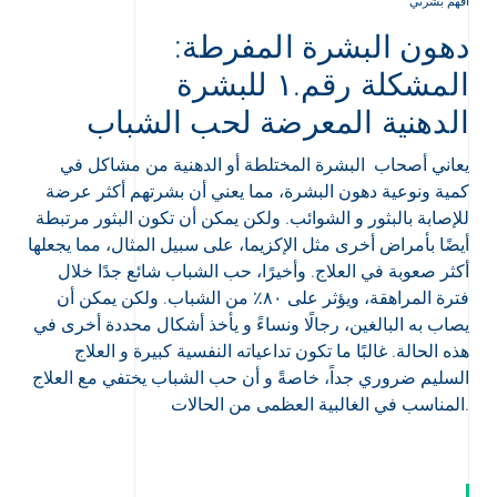
أفهم بشرتي
دهون البشرة المفرطة:
المشكلة رقم.١ للبشرة
الدهنية المعرضة لحب الشباب
يعاني أصحاب البشرة المختلطة أو الدهنية من مشاكل في
كمية ونوعية دهون البشرة، مما يعني أن بشرتهم أكثر عرضة
للإصابة بالبثور و الشوائب. ولكن يمكن أن تكون البثور مرتبطة
أيضًا بأمراض أخرى مثل الإكزيما، على سبيل المثال، مما يجعلها
أكثر صعوبة في العلاج. وأخيرًا، حب الشباب شائع جدًا خلال
فترة المراهقة، ويؤثر على ٨٠٪ من الشباب. ولكن يمكن أن
يصاب به البالغين، رجالًا ونساءً و يأخذ أشكال محددة أخرى في
هذه الحالة. غالبًا ما تكون تداعياته النفسية كبيرة و العلاج
السليم ضروري جداً، خاصةً و أن حب الشباب يختفي مع العلاج
Arabic
Engli
المناسب في الغالبية العظمى من الحالات.