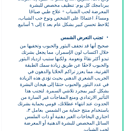
ببرنامجك كل يوم: تنظيف مخصص للبشرة
المعرضة لحب الشباب + علاج طبي صباحًا
ومساءً. اعتمادًا على الشخص ونوع حب الشباب،
يُلاحظ تحسن كبير بشكل عام بعد ٤ إلى ٦ أسابيع.
تجنب التعرض الشمس
صحيح أنها قد تجفف البثور والحبوب وتخفيها من
خلال اكتساب لون الإسمرار، مما يجعل بشرتك
تبدو أكثر نقاءً ونعومة. ولكنها ستبب ازدياد البثور
والحبوب لاحقًا عن طريق زيادة سمك الطبقة
القرنية، مما يعزز تراكم الخلايا والدهون في
الجريب الشعري الدهني بحيث تؤدي هذه الزيادة
في عدد البثور والحبوب حتمًا إلى هيجان البشرة
بشكل كبير بمجرد تلاشي السمرة. لتجنب هذا
التأثير الارتدادي ومنع المفاجآت غير السارة من
الحدوث عند انتهاء عطلاتك، قومي بحماية بشرتك
باستخدام منتج حماية من الشمس بعامل ٣،
اختاري البخاخات الغير دهنية أو ذات الملمس
السائل المخصص للبشرة الدهنية أو المعرضة
لحب الشباب.