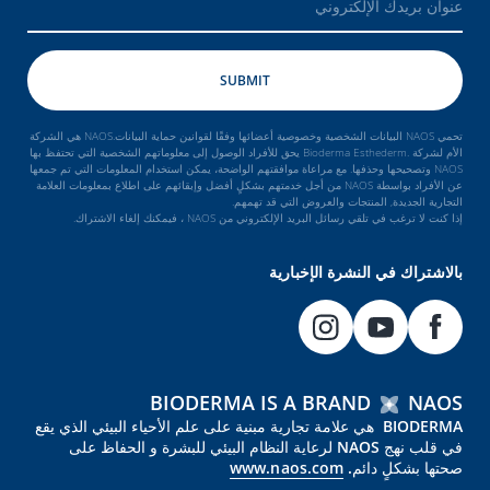
تحمي NAOS البيانات الشخصية وخصوصية أعضائها وفقًا لقوانين حماية البيانات.NAOS هي الشركة
الأم لشركة .Bioderma Esthederm يحق للأفراد الوصول إلى معلوماتهم الشخصية التي تحتفظ بها
NAOS وتصحيحها وحذفها. مع مراعاة موافقتهم الواضحة، يمكن استخدام المعلومات التي تم جمعها
عن الأفراد بواسطة NAOS من أجل خدمتهم بشكلٍ أفضل وإبقائهم على اطلاع بمعلومات العلامة
التجارية الجديدة, المنتجات والعروض التي قد تهمهم.
إذا كنت لا ترغب في تلقي رسائل البريد الإلكتروني من NAOS ، فيمكنك إلغاء الاشتراك.
بالاشتراك في النشرة الإخبارية
BIODERMA IS A BRAND
NAOS
BIODERMA هي علامة تجارية مبنية على علم الأحياء البيئي الذي يقع
في قلب نهج NAOS لرعاية النظام البيئي للبشرة و الحفاظ على
صحتها بشكلٍ دائم.
www.naos.com